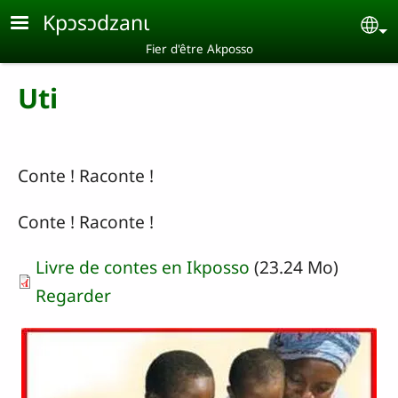
Aller au contenu principal
Kpɔsɔdzanɩ
Se
Fier d'être Akposso
Uti
Conte ! Raconte !
Conte ! Raconte !
Livre de contes en Ikposso
(23.24 Mo)
Regarder