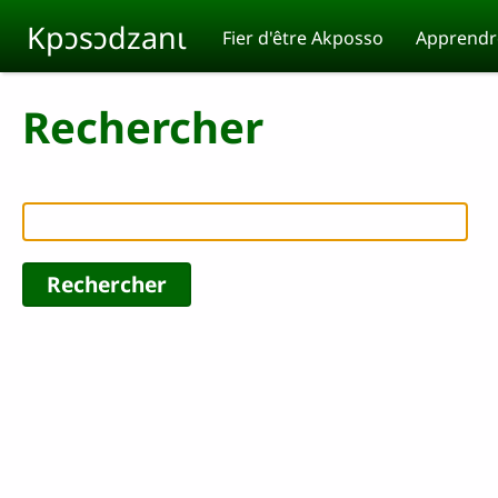
Aller au contenu principal
Kpɔsɔdzanɩ
Fier d'être Akposso
Apprendre
Rechercher